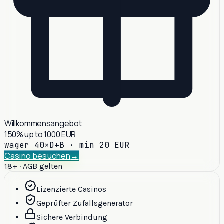
Willkommensangebot
150% up to 1000 EUR
wager 40×D+B · min 20 EUR
Casino besuchen
→
18+ · AGB gelten
Lizenzierte Casinos
Geprüfter Zufallsgenerator
Sichere Verbindung