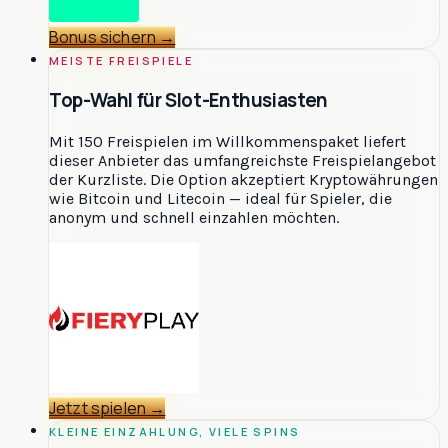
Bonus sichern
→
MEISTE FREISPIELE
Top-Wahl für Slot-Enthusiasten
Mit 150 Freispielen im Willkommenspaket liefert
dieser Anbieter das umfangreichste Freispielangebot
der Kurzliste. Die Option akzeptiert Kryptowährungen
wie Bitcoin und Litecoin — ideal für Spieler, die
anonym und schnell einzahlen möchten.
Jetzt spielen
→
KLEINE EINZAHLUNG, VIELE SPINS