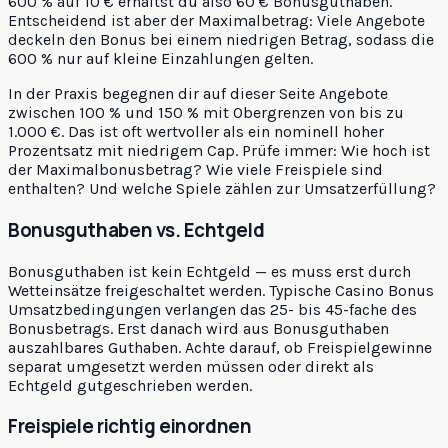
600 % auf 10 € erhältst du also 60 € Bonusguthaben.
Entscheidend ist aber der Maximalbetrag: Viele Angebote
deckeln den Bonus bei einem niedrigen Betrag, sodass die
600 % nur auf kleine Einzahlungen gelten.
In der Praxis begegnen dir auf dieser Seite Angebote
zwischen 100 % und 150 % mit Obergrenzen von bis zu
1.000 €. Das ist oft wertvoller als ein nominell hoher
Prozentsatz mit niedrigem Cap. Prüfe immer: Wie hoch ist
der Maximalbonusbetrag? Wie viele Freispiele sind
enthalten? Und welche Spiele zählen zur Umsatzerfüllung?
Bonusguthaben vs. Echtgeld
Bonusguthaben ist kein Echtgeld — es muss erst durch
Wetteinsätze freigeschaltet werden. Typische Casino Bonus
Umsatzbedingungen verlangen das 25- bis 45-fache des
Bonusbetrags. Erst danach wird aus Bonusguthaben
auszahlbares Guthaben. Achte darauf, ob Freispielgewinne
separat umgesetzt werden müssen oder direkt als
Echtgeld gutgeschrieben werden.
Freispiele richtig einordnen