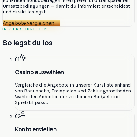
konkreten Bonusbeträgen, Freispielen und transparenten
Umsatzbedingungen — damit du informiert entscheidest
und direkt loslegst.
Angebote vergleichen
→
IN VIER SCHRITTEN
So legst du los
01
Casino auswählen
Vergleiche die Angebote in unserer Kurzliste anhand
von Bonushöhe, Freispielen und Zahlungsmethoden.
Wähle den Anbieter, der zu deinem Budget und
Spielstil passt.
02
Konto erstellen