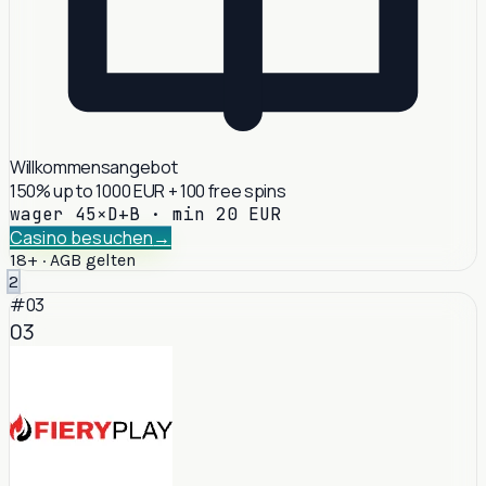
Willkommensangebot
150% up to 1000 EUR + 100 free spins
wager 45×D+B · min 20 EUR
Casino besuchen
→
18+ · AGB gelten
2
#
03
03