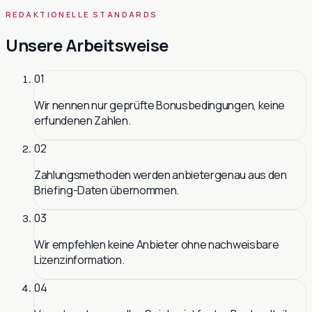
REDAKTIONELLE STANDARDS
Unsere Arbeitsweise
0
1
Wir nennen nur geprüfte Bonusbedingungen, keine
erfundenen Zahlen.
0
2
Zahlungsmethoden werden anbietergenau aus den
Briefing-Daten übernommen.
0
3
Wir empfehlen keine Anbieter ohne nachweisbare
Lizenzinformation.
0
4