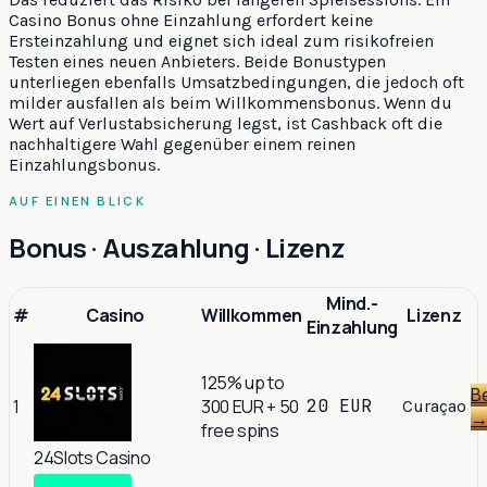
Casino Bonus ohne Einzahlung erfordert keine
Ersteinzahlung und eignet sich ideal zum risikofreien
Testen eines neuen Anbieters. Beide Bonustypen
unterliegen ebenfalls Umsatzbedingungen, die jedoch oft
milder ausfallen als beim Willkommensbonus. Wenn du
Wert auf Verlustabsicherung legst, ist Cashback oft die
nachhaltigere Wahl gegenüber einem reinen
Einzahlungsbonus.
AUF EINEN BLICK
Bonus · Auszahlung · Lizenz
Mind.-
#
Casino
Willkommen
Lizenz
Einzahlung
125% up to
B
1
300 EUR + 50
20 EUR
Curaçao
free spins
24Slots Casino