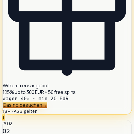
Willkommensangebot
125% up to 300 EUR + 50 free spins
wager 40× · min 20 EUR
Casino besuchen
→
18+ · AGB gelten
1
#
02
02