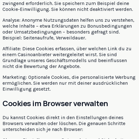
zwingend erforderlich. Sie speichern zum Beispiel deine
Cookie-Einwilligung. Sie können nicht deaktiviert werden.
Analyse: Anonyme Nutzungsdaten helfen uns zu verstehen,
welche Inhalte – etwa Erklärungen zu Bonusbedingungen
oder Umsatzbedingungen – besonders gefragt sind.
Beispiel: Seitenaufrufe, Verweildauer.
Affiliate: Diese Cookies erfassen, über welchen Link du zu
einem Casinoanbieter weitergeleitet wirst. Sie sind
Grundlage unseres Geschäftsmodells und beeinflussen
nicht die Bewertung der Angebote.
Marketing: Optionale Cookies, die personalisierte Werbung
ermöglichen. Sie werden nur mit deiner ausdrücklichen
Einwilligung gesetzt.
Cookies im Browser verwalten
Du kannst Cookies direkt in den Einstellungen deines
Browsers verwalten oder löschen. Die genauen Schritte
unterscheiden sich je nach Browser: